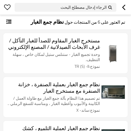
الرجاء إدخال مصطلح البحث
نظام جمع الغبار
تم العثور على
6
من المنتجات حول
مستخرج الغبار المقاوم للصدأ للغبار التآكل /
غرف الأبحاث الصيدلانية / المصنع الإلكتروني
وحدة تجميع الغبار - ستنلس ستيل لمكان خاص ، سهلة
التنظيف.
نموذج:TR (S) -II
نظام جمع الغبار بعملية الصنفرة ، خزانة
الصنفرة مع مستخرج الغبار
تم تصميم هذا النظام بآلة جمع الغبار مع طاولة العمل /
الكابينة والأنبوب وأغطية الغبار ، ومناسبة للسفع الرملي ..
نموذج:ساند- X
نظام جمع الغبار لعملية التلميع ، كشك