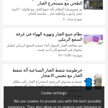
الطحن مع مستخرج الغبار
تم تصميم هذا النظام بآلة جمع الغبار مع طاولة / كابينة
عمل وأنبوب وأغطية غبار ، مناسبة للحام.
نموذج:ساند- X
نظام جمع الغبار وتهوية الهواء في غرفة
السفع الرملي
تتم معالجة الغبار المتولد أثناء عملية السفع الرملي لتقليل
محتواه في المصنع إلى أدنى قيمة ...
نموذج:TR-150B-J
خرطوشة شفط الغبار الصناعية آلة شفط
الغبار مع تنفيس الانفجار
يستخدم صندوق الترشيح باستخراج الغبار على نطاق
واسع في بعض عمليات تنقية الهواء ، مثل آلة تصنيع
المسحوق ...
Cookie settings
نموذج:ETX-II
We use cookies to provide you with the best possible
experience. They also allow us to analyze user behavior in