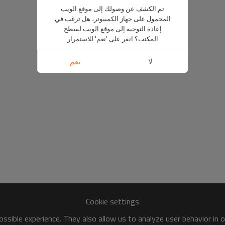
تم الكشف عن وصولك إلى موقع الويب
المحمول على جهاز الكمبيوتر، هل ترغب في
إعادة التوجيه إلى موقع الويب لسطح
المكتب؟ انقر على 'نعم' للاستمرار
لا
نعم
Cookie settings
ssible experience. They also allow us to analyze user behavior in 