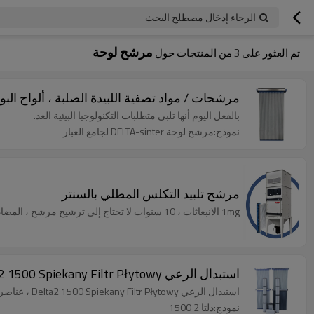
الرجاء إدخال مصطلح البحث
مرشح لوحة
تم العثور على
3
من المنتجات حول
مرشحات / مواد تصفية اللبيدة الصلبة ، ألواح البولي إيثيلي
بالفعل اليوم أنها تلبي متطلبات التكنولوجيا البيئية الغد.
نموذج:مرشح لوحة DELTA-sinter لجامع الغبار
مرشح تلبيد التكلس المطلي بالسنتر
1mg الانبعاثات ، 10 سنوات لا تحتاج إلى ترشيح مرشح ، المضادة للمياه.
استبدال الرعي Delta2 1500 Spiekany Filtr Płytowy ، عناصر تصفية لوحة التكلس على شكل دلتا للبيع
استبدال الرعي Delta2 1500 Spiekany Filtr Płytowy ، عناصر تصفية لوحة التكلس على شكل دلتا للبيع
نموذج:دلتا 2 1500