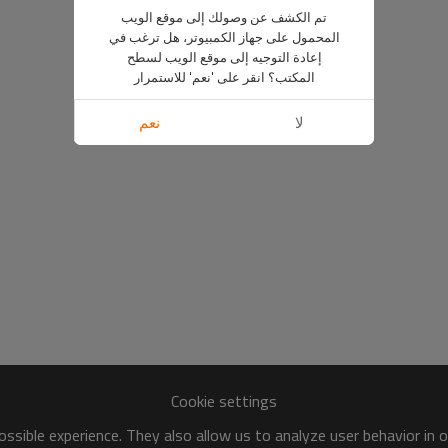
تم الكشف عن وصولك إلى موقع الويب
المحمول على جهاز الكمبيوتر، هل ترغب في
إعادة التوجيه إلى موقع الويب لسطح
المكتب؟ انقر على 'نعم' للاستمرار
لا
نعم
Cookie settings
ssible experience. They also allow us to analyze user behavior in 