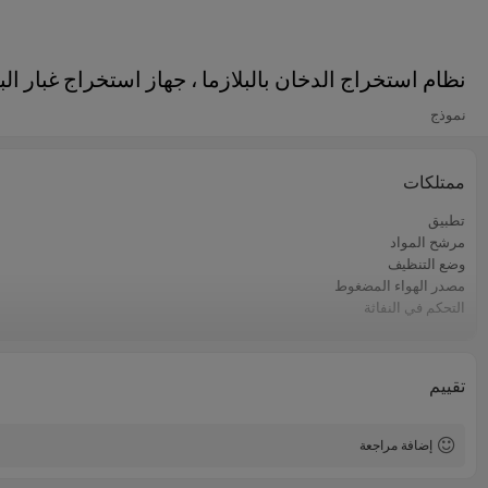
نظام استخراج الدخان بالبلازما ، جهاز استخراج غبار البل
نموذج
ممتلكات
تطبيق
مرشح المواد
وضع التنظيف
مصدر الهواء المضغوط
التحكم في النفاثة
مزود الطاقة
تقييم
إضافة مراجعة