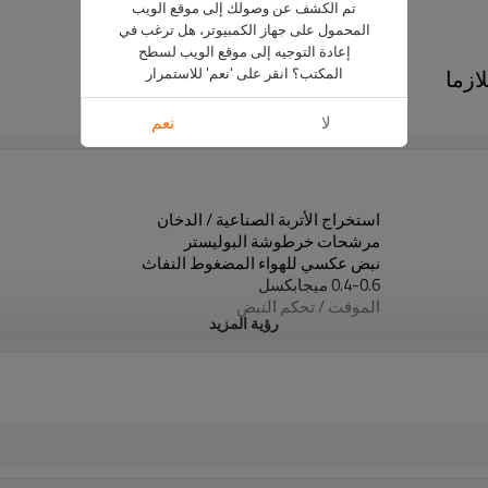
تم الكشف عن وصولك إلى موقع الويب
المحمول على جهاز الكمبيوتر، هل ترغب في
إعادة التوجيه إلى موقع الويب لسطح
ازما
المكتب؟ انقر على 'نعم' للاستمرار
TR-100B
لا
نعم
استخراج الأتربة الصناعية / الدخان
مرشحات خرطوشة البوليستر
نبض عكسي للهواء المضغوط النفاث
0.4-0.6 ميجابكسل
الموقت / تحكم النبض
رؤية المزيد
380V / 50HZ أو تخصيص