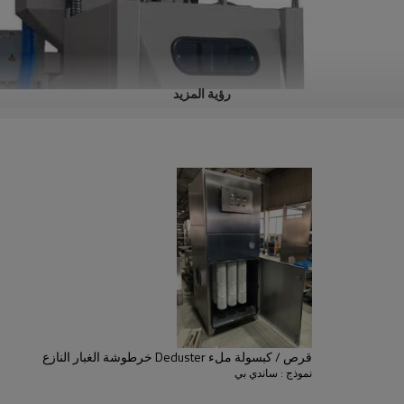
رؤية المزيد
إلخ لمعالجة المعادن والعجلات ... ولكن معظم المواد الكاشطة يجب أن تعيد 
قرص / كبسولة ملء Deduster خرطوشة الغبار النازع
نموذج : ساندي بي
ظر بشكل كامل في صيانة جامع الغبار. إنهم يضعون مرشحات فقط في الصندوق