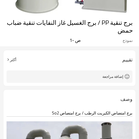
برج تنقية PP / برج الغسيل غاز النفايات تنقية ضباب
حمض
ص -1
نموذج
تقييم
أكثر
إضافة مراجعة
وصف
برج امتصاص الكبريت الرطب / برج امتصاص So2