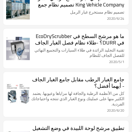
King Vehicle Company تصميم نظام جمع
غبار غرفة السفع الرملي
تصميم نظام مستخرج غبار الرمل
2020/6/24
ما هو مرشح السطح في EcoDryScrubber
في DURR؟ -طلاء نظام فصل الغبار الجاف
تقنية التجليد الزائدة في طلاء السيارات والتجميع النهائي
للفصل الجاف للنظام
2020/5/1
جامع الغبار الرطب مقابل جامع الغبار الجاف
- أيهما أفضل؟
كل من الأنظمة الرطبة والجافة لها مزاياها وعيوبها. يعتمد
الكثير منها على عمليتك ونوع الغبار الذي تنتجه واحتياجاتك
الفردية.
2020/6/20
تطبيق مرشح لوحة اللبيدة في وضع التشغيل