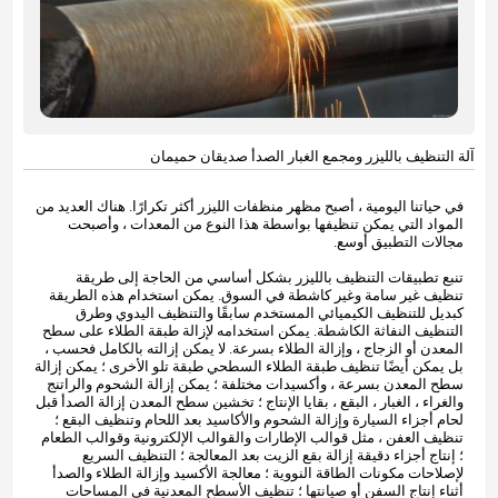
آلة التنظيف بالليزر ومجمع الغبار الصدأ صديقان حميمان
في حياتنا اليومية ، أصبح مظهر منظفات الليزر أكثر تكرارًا. هناك العديد من
المواد التي يمكن تنظيفها بواسطة هذا النوع من المعدات ، وأصبحت
مجالات التطبيق أوسع.
تنبع تطبيقات التنظيف بالليزر بشكل أساسي من الحاجة إلى طريقة
تنظيف غير سامة وغير كاشطة في السوق. يمكن استخدام هذه الطريقة
كبديل للتنظيف الكيميائي المستخدم سابقًا والتنظيف اليدوي وطرق
التنظيف النفاثة الكاشطة. يمكن استخدامه لإزالة طبقة الطلاء على سطح
المعدن أو الزجاج ، وإزالة الطلاء بسرعة. لا يمكن إزالته بالكامل فحسب ،
بل يمكن أيضًا تنظيف طبقة الطلاء السطحي طبقة تلو الأخرى ؛ يمكن إزالة
سطح المعدن بسرعة ، وأكسيدات مختلفة ؛ يمكن إزالة الشحوم والراتنج
والغراء ، الغبار ، البقع ، بقايا الإنتاج ؛ تخشين سطح المعدن إزالة الصدأ قبل
لحام أجزاء السيارة وإزالة الشحوم والأكاسيد بعد اللحام وتنظيف البقع ؛
تنظيف العفن ، مثل قوالب الإطارات والقوالب الإلكترونية وقوالب الطعام
؛ إنتاج أجزاء دقيقة إزالة بقع الزيت بعد المعالجة ؛ التنظيف السريع
لإصلاحات مكونات الطاقة النووية ؛ معالجة الأكسيد وإزالة الطلاء والصدأ
أثناء إنتاج السفن أو صيانتها ؛ تنظيف الأسطح المعدنية في المساحات